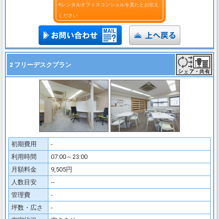
※レンタルオフィスコンシェルを見たとお伝え
ください
2 フリーデスクプラン
初期費用
-
利用時間
07:00～23:00
月額料金
9,505円
人数目安
--
管理費
-
坪数・広さ
-