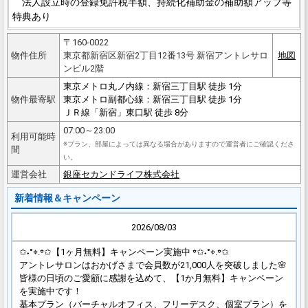
法人設立時の登録免許税半額、持続化補助金の補助額アップ等
特典あり
〒160-0022
物件住所
東京都新宿区新宿2丁目12番13号 新宿アントレサロ
地図
ンビル2階
東京メトロ丸ノ内線：新宿三丁目駅 徒歩 1分
物件最寄駅
東京メトロ副都心線：新宿三丁目駅 徒歩 1分
ＪＲ線「新宿」東口駅 徒歩 8分
07:00～23:00
利用可能時
※プラン、部屋によっては異なる場合がありますので運営者にご確認くださ
間
い。
運営会社
銀座セカンドライフ株式会社
新着情報＆キャンペーン
2026/08/03
✩˖°⌖.꙳✩【1ヶ月無料】キャンペーン実施中 ꙳✩˖°⌖.꙳✩
アントレサロンはおかげさまで会員数が21,000人を突破しました🌸
皆様の日頃のご愛顧に感謝を込めて、【1か月無料】キャンペーン
を実施中です！
基本プラン（バーチャルオフィス、フリーデスク、個室プラン）を