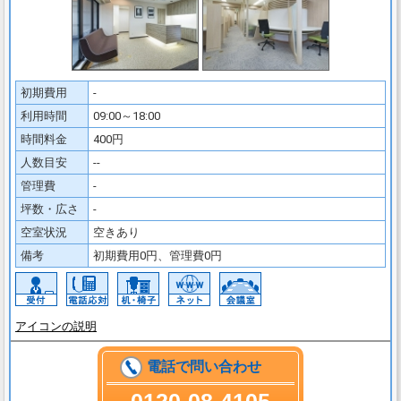
初期費用
-
利用時間
09:00～18:00
時間料金
400円
人数目安
--
管理費
-
坪数・広さ
-
空室状況
空きあり
備考
初期費用0円、管理費0円
アイコンの説明
電話で問い合わせ