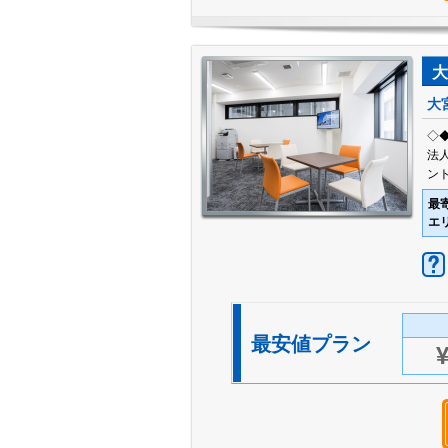
大
大
◇
法
ン
最
エ
最安値プラン
¥