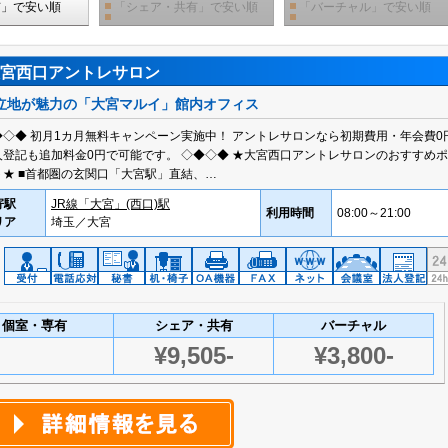
有」で安い順
「シェア・共有」で安い順
「バーチャル」で安い順
宮西口アントレサロン
立地が魅力の「大宮マルイ」館内オフィス
◆◇◆ 初月1カ月無料キャンペーン実施中！ アントレサロンなら初期費用・年会費0
人登記も追加料金0円で可能です。 ◇◆◇◆ ★大宮西口アントレサロンのおすすめ
ト★ ■首都圏の玄関口「大宮駅」直結、…
寄駅
JR線「大宮」(西口)駅
利用時間
08:00～21:00
リア
埼玉／大宮
個室・専有
シェア・共有
バーチャル
¥9,505-
¥3,800-