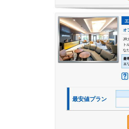
エ
オ
J
ト
な
最
エ
最安値プラン