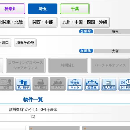
神奈川
埼玉
千葉
北関東・北陸
関西・中部
九州・中国・四国・沖縄
埼玉
・川口
埼玉その他
大宮
コワーキングスペース
時間貸し
バーチャルオフィス
シェアオフィス
物件一覧
該当数3件のうち1～3件を表示
[1]