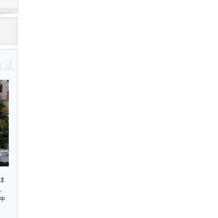
ま
、
中