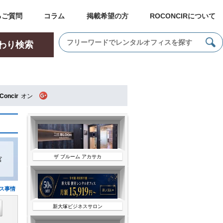
るご質問
コラム
掲載希望の方
ROCONCIRについて
わり検索
Concir
オン
、
ザ ブルーム アカサカ
宮
ス事情
新大塚ビジネスサロン