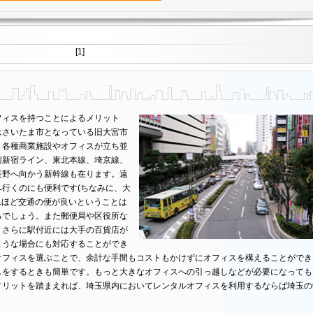
[1]
フィスを持つことによるメリット
はさいたま市となっている旧大宮市
、各種商業施設やオフィスが立ち並
南新宿ライン、東北本線、埼京線、
長野へ向かう新幹線も在ります。遠
行くのにも便利です(ちなみに、大
れほど交通の便が良いということは
るでしょう。また郵便局や区役所な
。さらに駅付近には大手の百貨店が
ような場合にも対応することができ
オフィスを選ぶことで、余計な手間もコストもかけずにオフィスを構えることができ
しをするときも簡単です。もっと大きなオフィスへの引っ越しなどが必要になっても
メリットを踏まえれば、埼玉県内においてレンタルオフィスを利用するならば埼玉の