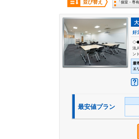
並び替え
「個室・専
大
好
◇
法
ン
最
エ
最安値プラン