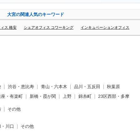
大宮の関連人気のキーワード
ィス 格安
シェアオフィス コワーキング
インキュベーションオフィス
袋
渋谷・恵比寿
青山・六本木
品川・五反田
秋葉原
銀座・有楽町
新橋・霞が関
上野
錦糸町
23区西部・多摩
崎
その他
和・川口
その他