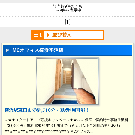
該当数9件のうち
1～9件を表示中
[1]
並び替え
MCオフィス横浜平沼橋
横浜駅東口まで徒歩10分・3駅利用可能！
～★★スタートアップ応援キャンペーン★★～～ 個室ご契約時の事務手数料
（33,000円）無料 ※2026年10月末まで（６カ月以上ご利用の要件あり）
***☆***☆***☆***☆***☆***☆***☆***☆ MCオフィス…