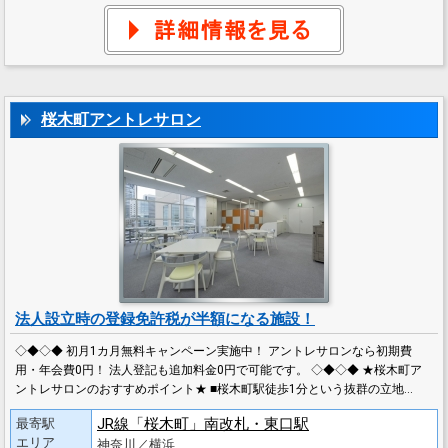
桜木町アントレサロン
法人設立時の登録免許税が半額になる施設！
◇◆◇◆ 初月1カ月無料キャンペーン実施中！ アントレサロンなら初期費
用・年会費0円！ 法人登記も追加料金0円で可能です。 ◇◆◇◆ ★桜木町ア
ントレサロンのおすすめポイント★ ■桜木町駅徒歩1分という抜群の立地…
JR線「桜木町」南改札・東口駅
最寄駅
エリア
神奈川／横浜