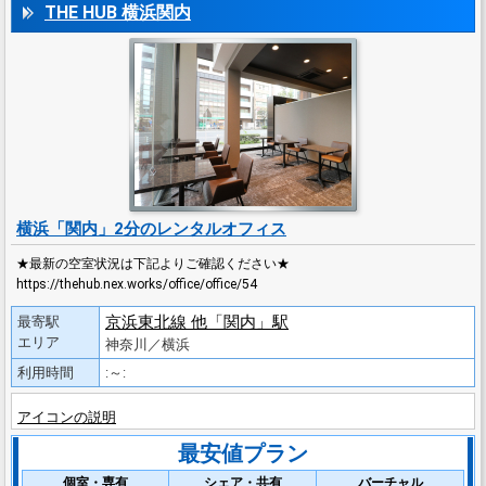
THE HUB 横浜関内
横浜「関内」2分のレンタルオフィス
★最新の空室状況は下記よりご確認ください★
https://thehub.nex.works/office/office/54
京浜東北線 他「関内」駅
最寄駅
エリア
神奈川／横浜
利用時間
:～:
アイコンの説明
最安値プラン
個室・専有
シェア・共有
バーチャル