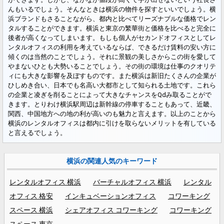
んもいるでしょう。そんなときは横浜の物件を探すといいでしょう。横
浜ブランドもさることながら、都内と比べてリーズナブルな価格でレン
タルすることができます。横浜と東京の繁華街と価格を比べると完全に
後者が高くなってしまいます。もしも個人がセカンドオフィスとしてレ
ンタルオフィスの利用を考えているならば、できるだけ賃料の安い方に
傾くのは当然のことでしょう。それに景観の美しさからこの街を愛して
やまないひとも大勢いることでしょう。その街の環境は仕事のクオリテ
ィにも大きな影響を及ぼすものです。また横浜は新旧たくさんの企業が
ひしめき合い、日本でも名高い大都市として知られる土地です。これら
の企業と凌ぎを削ることによって大きなチャンスをQdみ取ることがで
きます。とりわけ横浜駅周辺は新幹線の停車することもあって、近畿、
関西、中国地方への地の利が高いのも魅力と言えます。以上のことから
横浜のレンタルオフィスは都内に引けを取らないメリットを有している
と言えるでしょう。
横浜の関連人気のキーワード
レンタルオフィス 横浜
バーチャルオフィス 横浜
レンタル
オフィス 格安
インキュベーションオフィス
コワーキング
スペース 横浜
シェアオフィス コワーキング
コワーキング