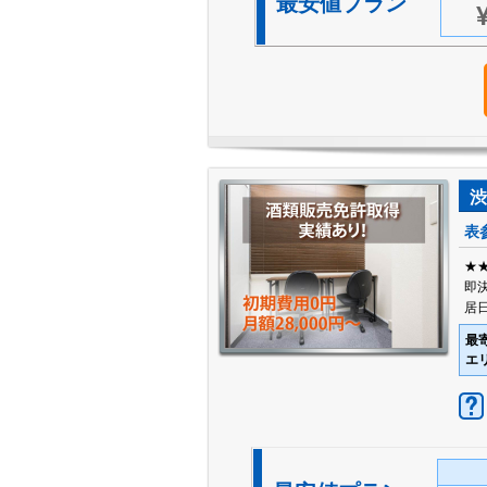
最安値プラン
渋
表
★
即
居
最
エ