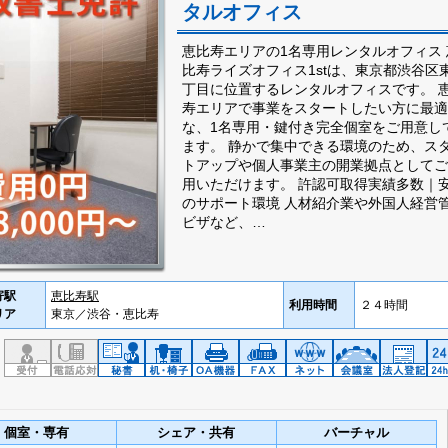
タルオフィス
恵比寿エリアの1名専用レンタルオフィス 
比寿ライズオフィス1stは、東京都渋谷区
丁目に位置するレンタルオフィスです。 
寿エリアで事業をスタートしたい方に最適
な、1名専用・鍵付き完全個室をご用意し
ます。 静かで集中できる環境のため、ス
トアップや個人事業主の開業拠点としてご
用いただけます。 許認可取得実績多数｜
のサポート環境 人材紹介業や外国人経営
ビザなど、…
寄駅
恵比寿駅
利用時間
２４時間
リア
東京／渋谷・恵比寿
個室・専有
シェア・共有
バーチャル