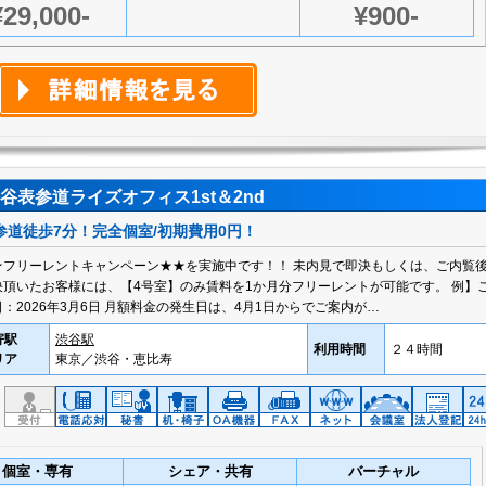
¥29,000-
¥900-
谷表参道ライズオフィス1st＆2nd
参道徒歩7分！完全個室/初期費用0円！
★フリーレントキャンペーン★★を実施中です！！ 未内見で即決もしくは、ご内覧
決頂いたお客様には、【4号室】のみ賃料を1か月分フリーレントが可能です。 例】
日：2026年3月6日 月額料金の発生日は、4月1日からでご案内が…
寄駅
渋谷駅
利用時間
２４時間
リア
東京／渋谷・恵比寿
個室・専有
シェア・共有
バーチャル