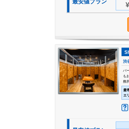
最安値プラン
¥
S
渋
バ
も
務所
最
エ