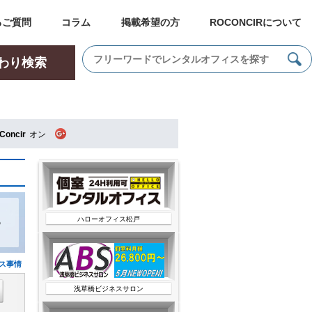
るご質問
コラム
掲載希望の方
ROCONCIRについて
わり検索
Concir
オン
ィ
ハローオフィス松戸
の
ス事情
浅草橋ビジネスサロン