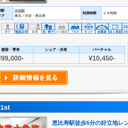
寄駅
渋谷駅
利用時間
２４時間
リア
東京／渋谷・恵比寿
個室・専有
シェア・共有
バーチャル
¥99,000-
¥10,450-
st
恵比寿駅徒歩5分の好立地レ