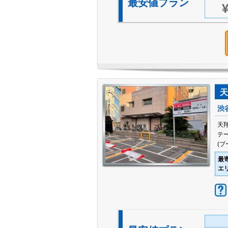
最安値プラン
¥
天
渋
天
テ
(
最
エ