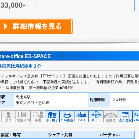
33,000-
hare-office EB-SPACE
谷区恵比寿駅徒歩３分
ーチャルオフィス空き有 【PRポイント】 図面をお渡しいたしますので許可必要な業
お気軽にご相談ください。 下記業種の実績があります。 ・有料職業紹介業 ・行政書
 ・法律事務所 ・第一種動物取扱業 ■24時間…
寄駅
恵比寿駅
利用時間
２４時間
リア
東京／渋谷・恵比寿
個室・専有
シェア・共有
バーチャル