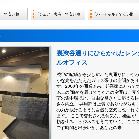
有」で安い順
「シェア・共有」で安い順
「バーチャル」で安い順
谷
裏渋谷通りにひらかれたレン
ルオフィス
渋谷の喧騒から少し離れた裏通りに、やわ
かな光をたたえたガラス張りの空間があり
す。2000年の開業以来、起業家にとって“
以上の価値”を届けてきたこの空間は、完
室の集中環境と、自由な働き方に応える快
さを両立。 共用部は上質でありながらも
の力が抜けるような自然な空気に包まれて
ます。 ここで交わされる何気ない会話が
頼を生み、ビジネスを育てていく。 ここ
ごす時間と出会いが、あなたの未…