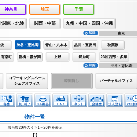
神奈川
埼玉
千葉
北関東・北陸
関西・中部
九州・中国・四国・沖縄
東京
袋
渋谷・恵比寿
青山・六本木
品川・五反田
秋葉原
・有楽町
新橋・霞が関
上野
錦糸町
23区西部・多摩
渋谷・恵比寿
コワーキングスペース
時間貸し
バーチャルオフィス
シェアオフィス
物件一覧
該当数20件のうち1～20件を表示
[1]