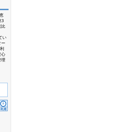
恵
東3
恵比
てい
ター
利
安心
管理