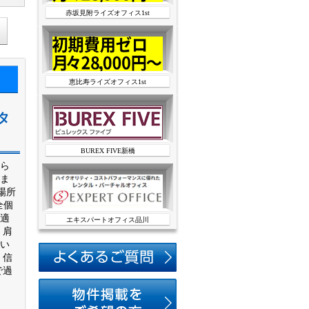
赤坂見附ライズオフィス1st
恵比寿ライズオフィス1st
タ
BUREX FIVE新橋
ら
ま
場所
全個
適
エキスパートオフィス品川
、肩
い
、信
で過