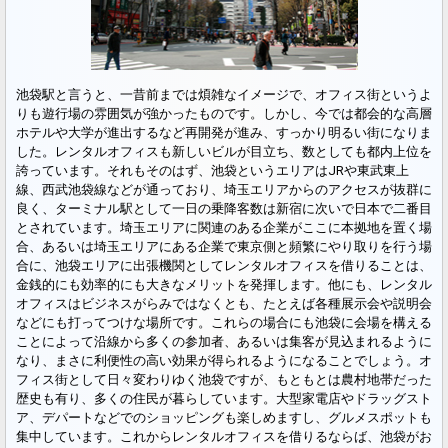
池袋駅と言うと、一昔前までは煩雑なイメージで、オフィス街というよ
りも遊行場の雰囲気が強かったものです。しかし、今では都会的な高層
ホテルや大学が進出するなど再開発が進み、すっかり明るい街になりま
した。レンタルオフィスも新しいビルが目立ち、数としても都内上位を
誇っています。それもそのはず、池袋というエリアはJRや東武東上
線、西武池袋線などが通っており、埼玉エリアからのアクセスが抜群に
良く、ターミナル駅として一日の乗降客数は新宿に次いで日本で二番目
とされています。埼玉エリアに関連のある企業がここに本拠地を置く場
合、あるいは埼玉エリアにある企業で東京側と頻繁にやり取りを行う場
合に、池袋エリアに出張機関としてレンタルオフィスを借りることは、
金銭的にも効率的にも大きなメリットを発揮します。他にも、レンタル
オフィスはビジネスがらみではなくとも、たとえば各種展示会や説明会
などにも打ってつけな場所です。これらの場合にも池袋に会場を構える
ことによって沿線から多くの参加者、あるいは集客が見込まれるように
なり、まさに利便性の高い効果が得られるようになることでしょう。オ
フィス街として日々変わりゆく池袋ですが、もともとは農村地帯だった
歴史も有り、多くの住民が暮らしています。大型家電店やドラッグスト
ア、デパートなどでのショッピングも楽しめますし、グルメスポットも
集中しています。これからレンタルオフィスを借りるならば、池袋がお