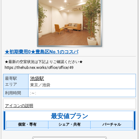
★初期費用0★豊島区No.1のコスパ
★最新の空室状況は下記よりご確認ください★
https://thehub.nex.works/office/office/49
池袋駅
最寄駅
エリア
東京／池袋
利用時間
:～:
アイコンの説明
最安値プラン
個室・専有
シェア・共有
バーチャル