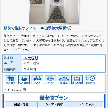
駅前で格安オフィス、JR山手線大塚駅2分
天翔オフィス大塚は、オフィスビルの2・3・5・7～9階をレンタルオフィス
として運営しています。 大塚駅から徒歩2分で、主要ビジネスエリアに行くに
も便利な立地です。 「東京都豊島区」の住所を名刺や会社登記にご利用でき
ます。 1名用(ブー…
JR大塚駅
最寄駅
エリア
東京／池袋
利用時間
２４時間
アイコンの説明
最安値プラン
個室・専有
シェア・共有
バーチャル