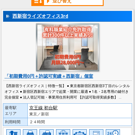
並び替え
西新宿ライズオフィス3rd
「初期費用0円＋許認可実績＋西新宿」個室
【西新宿ライズオフィス｜特徴一覧】 ● 東京都新宿区西新宿3丁目のレンタル
オフィス ● 新宿区西新宿エリアで起業・開業に最適 ● 1名・2名専用の鍵付き
完全個室 ● 法人登記可能・事業用住所利用可 【許認可取得実績多数】 …
京王線 初台駅
最寄駅
エリア
東京／新宿
利用時間
２４時間