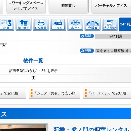
コワーキングスペース
時間貸し
バーチャルオフィス
シェアオフィス
24h利用
ノ門駅
東京メトロ銀座線 虎
駅
物件一覧
該当数3件のうち1～3件を表示
[1]
有」で安い順
「シェア・共有」で安い順
「バーチャル」で安い順
ィス
新橋・虎ノ門の個室レンタル