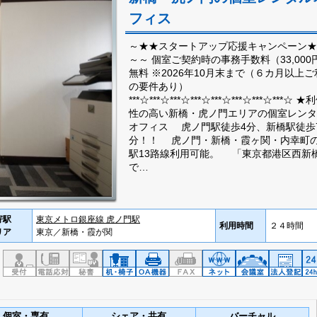
フィス
～★★スタートアップ応援キャンペーン★
～～ 個室ご契約時の事務手数料（33,000
無料 ※2026年10月末まで（６カ月以上ご
の要件あり）
***☆***☆***☆***☆***☆***☆***☆***☆ ★
性の高い新橋・虎ノ門エリアの個室レンタ
オフィス 虎ノ門駅徒歩4分、新橋駅徒歩
分！！ 虎ノ門・新橋・霞ヶ関・内幸町の
駅13路線利用可能。 「東京都港区西新
で…
寄駅
東京メトロ銀座線 虎ノ門駅
利用時間
２４時間
リア
東京／新橋・霞が関
個室・専有
シェア・共有
バーチャル