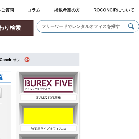
るご質問
コラム
掲載希望の方
ROCONCIRについて
わり検索
Concir
オン
覧
BUREX FIVE新橋
秋葉原ライズオフィス1st