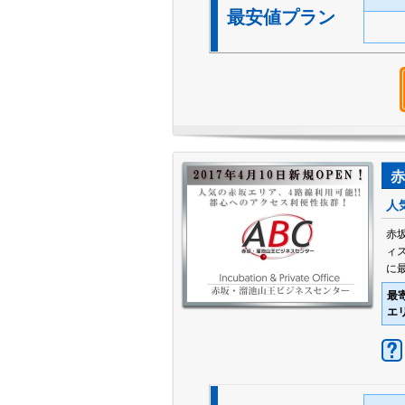
最安値プラン
赤
人
赤
ィ
に
最
エ