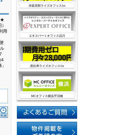
赤坂見附ライズオフィス1st
★
円）
利用
エキスパートオフィス品川
利便
ル
7
4
橋」
恵比寿ライズオフィス1st
MCオフィス横浜平沼橋