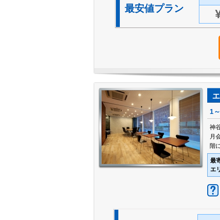
最安値プラン
エ
1
神
月
階
最
エ