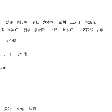
袋
渋谷・恵比寿
青山・六本木
品川・五反田
秋葉原
銀座・有楽町
新橋・霞が関
上野
錦糸町
23区西部・多摩
崎
その他
和・川口
その他
その他
台
愛知
京都
静岡