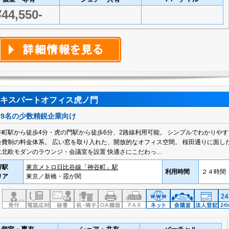
¥44,550-
キスパートオフィス虎ノ門
～9名の少数精鋭企業向け
谷町駅から徒歩4分・虎の門駅から徒歩6分、2路線利用可能。 シンプルでわかりやす
会費制の料金体系。 広い窓を取り入れた、開放的なオフィス空間。 桜田通りに面し
に北欧モダンのラウンジ・会議室を設置 快適さにこだわっ…
寄駅
東京メトロ日比谷線「神谷町」駅
利用時間
２４時間
リア
東京／新橋・霞が関