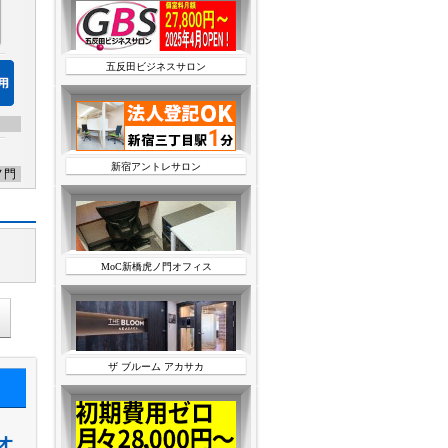
五反田ビジネスサロン
新宿アントレサロン
ノ門
MoC新橋虎ノ門オフィス
ザ ブルーム アカサカ
オ