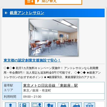
並び替え
銀座アントレサロン
東京都の認定創業支援施設で安心！
◇◆◇◆ 初月1カ月無料キャンペーン実施中！ アントレサロンなら初期費
用・年会費0円！ 法人登記も追加料金0円で可能です。 ◇◆◇◆ ★銀座アン
トレサロンのおすすめポイント★ ■銀座駅5分、東銀座駅2分のアクセス…
東京メトロ日比谷線 「東銀座」駅
最寄駅
エリア
東京／銀座・有楽町
利用時間
09:00～21:00