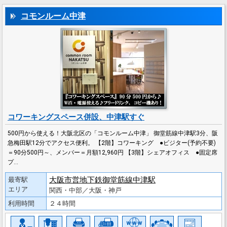
コモンルーム中津
コワーキングスペース併設、中津駅すぐ
500円から使える！大阪北区の「コモンルーム中津」 御堂筋線中津駅3分、阪
急梅田駅12分でアクセス便利。 【2階】コワーキング ●ビジター(予約不要)
＝90分500円～、メンバー＝月額12,960円 【3階】シェアオフィス ●固定席
プ…
大阪市営地下鉄御堂筋線中津駅
最寄駅
エリア
関西・中部／大阪・神戸
利用時間
２４時間