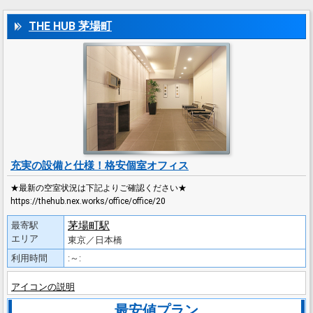
THE HUB 茅場町
充実の設備と仕様！格安個室オフィス
★最新の空室状況は下記よりご確認ください★
https://thehub.nex.works/office/office/20
茅場町駅
最寄駅
エリア
東京／日本橋
利用時間
:～:
アイコンの説明
最安値プラン