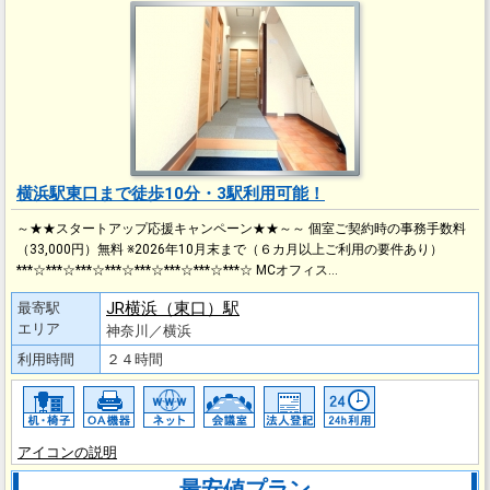
横浜駅東口まで徒歩10分・3駅利用可能！
～★★スタートアップ応援キャンペーン★★～～ 個室ご契約時の事務手数料
（33,000円）無料 ※2026年10月末まで（６カ月以上ご利用の要件あり）
***☆***☆***☆***☆***☆***☆***☆***☆ MCオフィス…
JR横浜（東口）駅
最寄駅
エリア
神奈川／横浜
利用時間
２４時間
アイコンの説明
最安値プラン