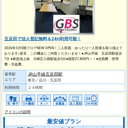
五反田で法人登記無料＆24H利用可能！
2026年3月5階フロアNEW OPEN！二人部屋、ゆったり一人部屋を取り揃えて
おります♪是非、この機会にご内覧くださいませ！●JR山手線 五反田駅徒歩
7分 ●東急池上線 大崎広小路駅徒歩3分●個室27,800円～！●光熱費・管理
費・共益費…
JR山手線五反田駅
最寄駅
エリア
東京／品川・五反田
利用時間
２４時間
アイコンの説明
最安値プラン