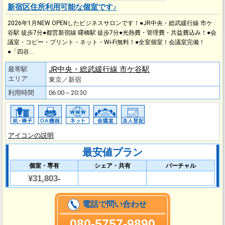
新宿区住所利用可能な個室です♪
2026年1月NEW OPENしたビジネスサロンです！●JR中央・総武緩⾏線 市ケ
⾕駅 徒歩7分●都営新宿線 曙橋駅 徒歩7分●光熱費・管理費・共益費込み！●会
議室・コピー・プリント・ネット・Wi-Fi無料！●全室個室！会議室完備！
●「四谷…
JR中央・総武緩⾏線 市ケ⾕駅
最寄駅
エリア
東京／新宿
利用時間
06:00～20:30
アイコンの説明
最安値プラン
個室・専有
シェア・共有
バーチャル
¥31,803-
電話で問い合わせ
080-5757-9890