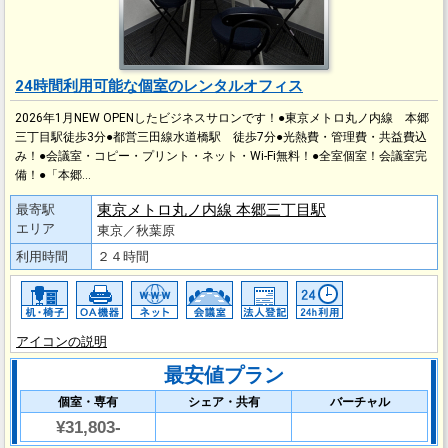
24時間利用可能な個室のレンタルオフィス
2026年1月NEW OPENしたビジネスサロンです！●東京メトロ丸ノ内線 本郷
三丁目駅徒歩3分●都営三田線水道橋駅 徒歩7分●光熱費・管理費・共益費込
み！●会議室・コピー・プリント・ネット・Wi-Fi無料！●全室個室！会議室完
備！●「本郷…
東京メトロ丸ノ内線 本郷三丁目駅
最寄駅
エリア
東京／秋葉原
利用時間
２４時間
アイコンの説明
最安値プラン
個室・専有
シェア・共有
バーチャル
¥31,803-