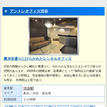
アントレオフィス渋谷
裏渋谷通りにひらかれたレンタルオフィス
渋谷の喧騒から少し離れた裏通りに、やわらかな光をたたえたガラス張りの
空間があります。2000年の開業以来、起業家にとって“場所以上の価値”を届
けてきたこの空間は、完全個室の集中環境と、自由な働き方に応える快適さ
を両立。 共用部は上質であり…
渋谷駅
最寄駅
エリア
東京／渋谷・恵比寿
利用時間
２４時間