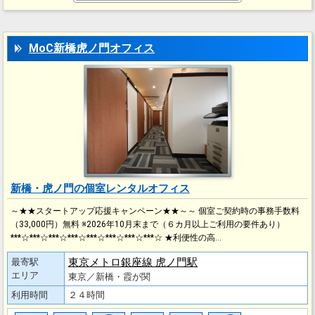
MoC新橋虎ノ門オフィス
新橋・虎ノ門の個室レンタルオフィス
～★★スタートアップ応援キャンペーン★★～～ 個室ご契約時の事務手数料
（33,000円）無料 ※2026年10月末まで（６カ月以上ご利用の要件あり）
***☆***☆***☆***☆***☆***☆***☆***☆ ★利便性の高…
東京メトロ銀座線 虎ノ門駅
最寄駅
エリア
東京／新橋・霞が関
利用時間
２４時間