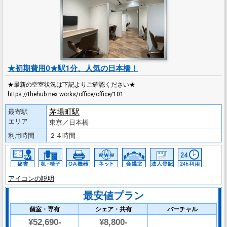
★初期費用0★駅1分、人気の日本橋！
★最新の空室状況は下記よりご確認ください★
https://thehub.nex.works/office/office/101
茅場町駅
最寄駅
エリア
東京／日本橋
利用時間
２４時間
アイコンの説明
最安値プラン
個室・専有
シェア・共有
バーチャル
¥52,690-
¥8,800-