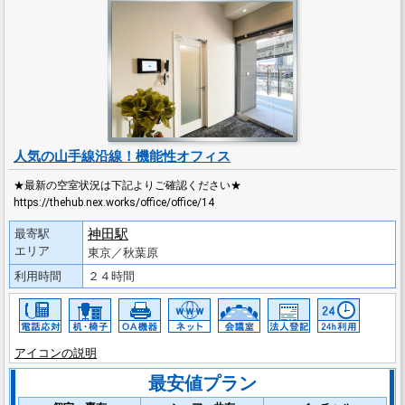
人気の山手線沿線！機能性オフィス
★最新の空室状況は下記よりご確認ください★
https://thehub.nex.works/office/office/14
神田駅
最寄駅
エリア
東京／秋葉原
利用時間
２４時間
アイコンの説明
最安値プラン