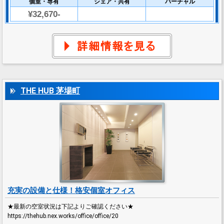
個室・専有
シェア・共有
バーチャル
¥32,670-
THE HUB 茅場町
充実の設備と仕様！格安個室オフィス
★最新の空室状況は下記よりご確認ください★
https://thehub.nex.works/office/office/20