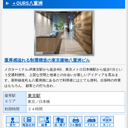
＋OURS八重洲
重厚感溢れる制震構造の東京建物八重洲ビル
メガターミナルJR東京駅から徒歩4分、東京メトロ日本橋駅から徒歩1分とい
う交通利便性。 上質な空間と他者との出会いが新しいアイディアを育みま
す。新幹線改札も八重洲側にあるので利用者にはとても便利。出張時の作業
はもちろん、 顧客との打ち合わ…
東京駅
最寄駅
エリア
東京／日本橋
利用時間
２４時間