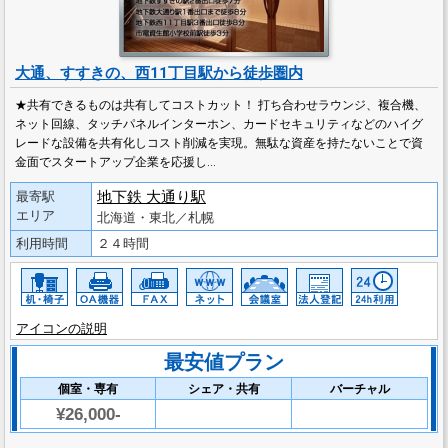
大通、すすきの、西11丁目駅から徒歩圏内
★共有できるものは共有してコストカット！ 打ち合わせラウンジ、複合機、
ネット回線、タッチパネルインターホン、カードセキュリティなどのハイグ
レードな設備を共有化しコスト削減を実現。無駄な資産を持たないことで資
金面でスタートアップ企業を応援し…
地下鉄 大通り駅
最寄駅
エリア
北海道・東北／札幌
利用時間
２４時間
アイコンの説明
最安値プラン
個室・専有
シェア・共有
バーチャル
¥26,000-