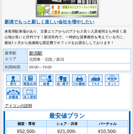
新潟でもっと新しく楽しい会社を増やしたい
来客用駐車場があり、主要エリアからのアクセス良☆入居者同士も仲良く居
心地が良いと評判です！新潟市内で、一時的な貸事務所を考えている方に、
最短1ヶ月から低価格な固定費でオフィスをお貸出ししております！
新潟駅
最寄駅
エリア
北関東・北陸／新潟
利用時間
09:00～19:00
アイコンの説明
最安値プラン
個室・専有
シェア・共有
バーチャル
¥52,500-
¥21,000-
¥10,500-