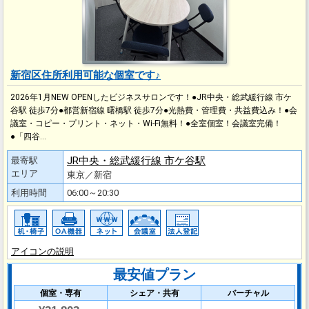
新宿区住所利用可能な個室です♪
2026年1月NEW OPENしたビジネスサロンです！●JR中央・総武緩⾏線 市ケ
⾕駅 徒歩7分●都営新宿線 曙橋駅 徒歩7分●光熱費・管理費・共益費込み！●会
議室・コピー・プリント・ネット・Wi-Fi無料！●全室個室！会議室完備！
●「四谷…
JR中央・総武緩⾏線 市ケ⾕駅
最寄駅
エリア
東京／新宿
利用時間
06:00～20:30
アイコンの説明
最安値プラン
個室・専有
シェア・共有
バーチャル