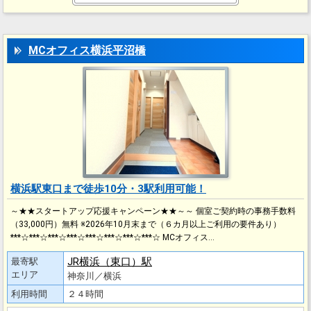
MCオフィス横浜平沼橋
横浜駅東口まで徒歩10分・3駅利用可能！
～★★スタートアップ応援キャンペーン★★～～ 個室ご契約時の事務手数料
（33,000円）無料 ※2026年10月末まで（６カ月以上ご利用の要件あり）
***☆***☆***☆***☆***☆***☆***☆***☆ MCオフィス…
JR横浜（東口）駅
最寄駅
エリア
神奈川／横浜
利用時間
２４時間