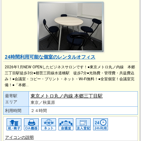
24時間利用可能な個室のレンタルオフィス
2026年1月NEW OPENしたビジネスサロンです！●東京メトロ丸ノ内線 本郷
三丁目駅徒歩3分●都営三田線水道橋駅 徒歩7分●光熱費・管理費・共益費込
み！●会議室・コピー・プリント・ネット・Wi-Fi無料！●全室個室！会議室完
備！●「本郷…
東京メトロ丸ノ内線 本郷三丁目駅
最寄駅
エリア
東京／秋葉原
利用時間
２４時間
アイコンの説明