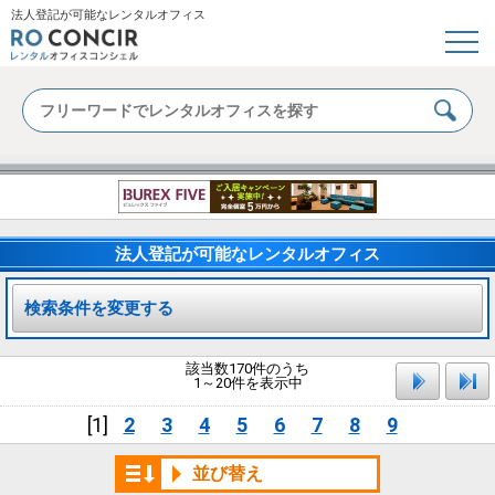
法人登記が可能なレンタルオフィス
法人登記が可能なレンタルオフィス
検索条件を変更する
該当数170件のうち
1～20件を表示中
[1]
2
3
4
5
6
7
8
9
並び替え