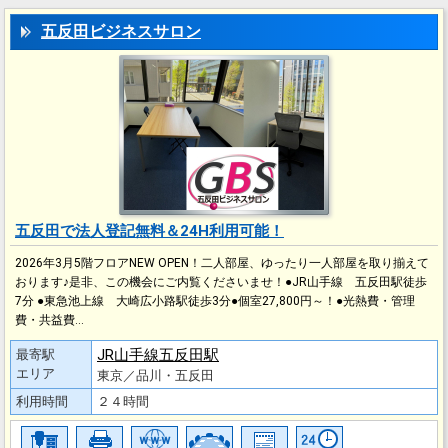
五反田ビジネスサロン
五反田で法人登記無料＆24H利用可能！
2026年3月5階フロアNEW OPEN！二人部屋、ゆったり一人部屋を取り揃えて
おります♪是非、この機会にご内覧くださいませ！●JR山手線 五反田駅徒歩
7分 ●東急池上線 大崎広小路駅徒歩3分●個室27,800円～！●光熱費・管理
費・共益費…
JR山手線五反田駅
最寄駅
エリア
東京／品川・五反田
利用時間
２４時間