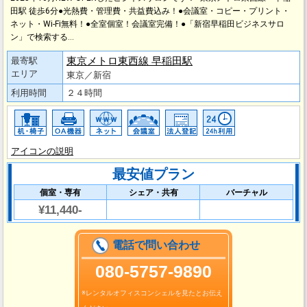
田駅 徒歩6分●光熱費・管理費・共益費込み！●会議室・コピー・プリント・
ネット・Wi-Fi無料！●全室個室！会議室完備！●「新宿早稲田ビジネスサロ
ン」で検索する…
東京メトロ東西線 早稲田駅
最寄駅
エリア
東京／新宿
利用時間
２４時間
アイコンの説明
最安値プラン
個室・専有
シェア・共有
バーチャル
¥11,440-
電話で問い合わせ
080-5757-9890
※レンタルオフィスコンシェルを見たとお伝え