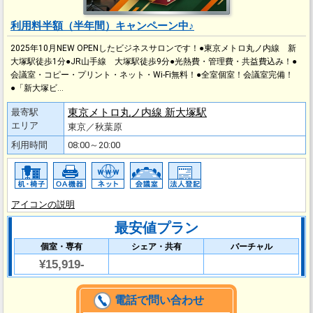
利用料半額（半年間）キャンペーン中♪
2025年10月NEW OPENしたビジネスサロンです！●東京メトロ丸ノ内線 新
大塚駅徒歩1分●JR山手線 大塚駅徒歩9分●光熱費・管理費・共益費込み！●
会議室・コピー・プリント・ネット・Wi-Fi無料！●全室個室！会議室完備！
●「新大塚ビ…
東京メトロ丸ノ内線 新大塚駅
最寄駅
エリア
東京／秋葉原
利用時間
08:00～20:00
アイコンの説明
最安値プラン
個室・専有
シェア・共有
バーチャル
¥15,919-
電話で問い合わせ