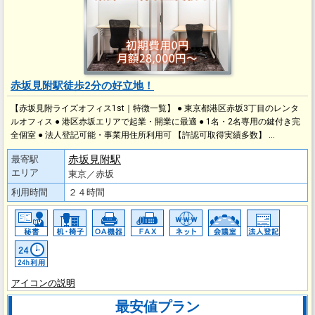
赤坂見附駅徒歩2分の好立地！
【赤坂見附ライズオフィス1st｜特徴一覧】 ● 東京都港区赤坂3丁目のレンタ
ルオフィス ● 港区赤坂エリアで起業・開業に最適 ● 1名・2名専用の鍵付き完
全個室 ● 法人登記可能・事業用住所利用可 【許認可取得実績多数】 …
赤坂見附駅
最寄駅
エリア
東京／赤坂
利用時間
２４時間
アイコンの説明
最安値プラン