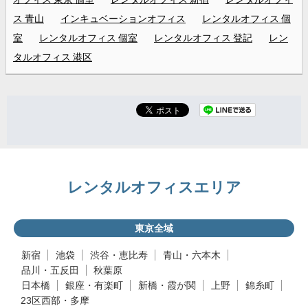
ス 青山
インキュベーションオフィス
レンタルオフィス 個
室
レンタルオフィス 個室
レンタルオフィス 登記
レン
タルオフィス 港区
レンタルオフィスエリア
東京全域
新宿
池袋
渋谷・恵比寿
青山・六本木
品川・五反田
秋葉原
日本橋
銀座・有楽町
新橋・霞が関
上野
錦糸町
23区西部・多摩