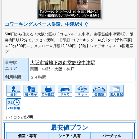
コワーキングスペース併設、中津駅すぐ
500円から使える！大阪北区の「コモンルーム中津」 御堂筋線中津駅3分、阪
急梅田駅12分でアクセス便利。 【2階】コワーキング ●ビジター(予約不要)
＝90分500円～、メンバー＝月額12,960円 【3階】シェアオフィス ●固定席
プ…
大阪市営地下鉄御堂筋線中津駅
最寄駅
エリア
関西・中部／大阪・神戸
利用時間
２４時間
アイコンの説明
最安値プラン
個室・専有
シェア・共有
バーチャル