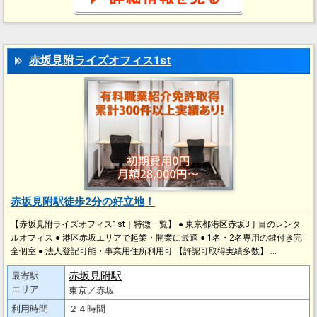
赤坂見附ライズオフィス1st
赤坂見附駅徒歩2分の好立地！
【赤坂見附ライズオフィス1st｜特徴一覧】 ● 東京都港区赤坂3丁目のレンタ
ルオフィス ● 港区赤坂エリアで起業・開業に最適 ● 1名・2名専用の鍵付き完
全個室 ● 法人登記可能・事業用住所利用可 【許認可取得実績多数】 …
赤坂見附駅
最寄駅
エリア
東京／赤坂
利用時間
２４時間