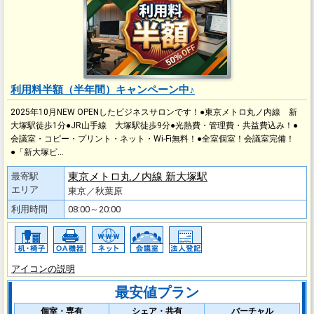
利用料半額（半年間）キャンペーン中♪
2025年10月NEW OPENしたビジネスサロンです！●東京メトロ丸ノ内線 新
大塚駅徒歩1分●JR山手線 大塚駅徒歩9分●光熱費・管理費・共益費込み！●
会議室・コピー・プリント・ネット・Wi-Fi無料！●全室個室！会議室完備！
●「新大塚ビ…
東京メトロ丸ノ内線 新大塚駅
最寄駅
エリア
東京／秋葉原
利用時間
08:00～20:00
アイコンの説明
最安値プラン
個室・専有
シェア・共有
バーチャル