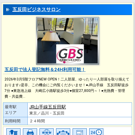
五反田ビジネスサロン
五反田で法人登記無料＆24H利用可能！
2026年3月5階フロアNEW OPEN！二人部屋、ゆったり一人部屋を取り揃えて
おります♪是非、この機会にご内覧くださいませ！●JR山手線 五反田駅徒歩
7分 ●東急池上線 大崎広小路駅徒歩3分●個室27,800円～！●光熱費・管理
費・共益費…
JR山手線五反田駅
最寄駅
エリア
東京／品川・五反田
利用時間
２４時間