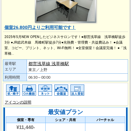
個室26,800円よりご利用可能です！
2025年5月NEW OPENしたビジネスサロンです！●都営浅草線 浅草橋駅徒歩
3分 ●JR総武本線 馬喰町駅徒歩7分●光熱費・管理費・共益費込み！ ●会議
室、コピー、プリント、ネット、Wi-Fi無料！ ●全室個室！会議室完備！ ●「浅
草橋…
都営浅草線 浅草橋駅
最寄駅
エリア
東京／上野
利用時間
06:30～00:00
アイコンの説明
最安値プラン
個室・専有
シェア・共有
バーチャル
¥11,440-