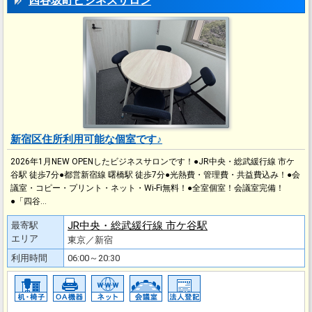
四谷坂町ビジネスサロン
新宿区住所利用可能な個室です♪
2026年1月NEW OPENしたビジネスサロンです！●JR中央・総武緩⾏線 市ケ
⾕駅 徒歩7分●都営新宿線 曙橋駅 徒歩7分●光熱費・管理費・共益費込み！●会
議室・コピー・プリント・ネット・Wi-Fi無料！●全室個室！会議室完備！
●「四谷…
JR中央・総武緩⾏線 市ケ⾕駅
最寄駅
エリア
東京／新宿
利用時間
06:00～20:30