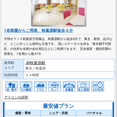
1名部屋からご用意、秋葉原駅徒歩３分
天翔オフィス秋葉原万世橋は、秋葉原駅から徒歩3分で、東京、新宿、品川な
ど、どこに行くにも便利な立地です。 高いステータスを誇る「東京都千代田
区」の住所を名刺や会社登記などにご利用できます。 完全個室・個別空調の
部屋を、1名用から最大10…
JR秋葉原駅
最寄駅
エリア
東京／秋葉原
利用時間
２４時間
アイコンの説明
最安値プラン
個室・専有
シェア・共有
バーチャル