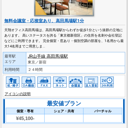
無料会議室・応接室あり、高田馬場駅1分
天翔オフィス高田馬場は、高田馬場駅からわずか徒歩1分という抜群の立地に
あります。 高いステータスを誇る「東京都新宿区」の住所を名刺や会社登記
などにご利用できます。 完全個室・窓あり・個別空調の部屋を、1名用から最
大14名用までご用意しま…
JR山手線 高田馬場駅
最寄駅
エリア
東京／新宿
利用時間
２４時間
アイコンの説明
最安値プラン
個室・専有
シェア・共有
バーチャル
¥45,100-