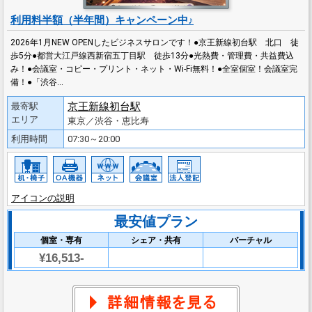
利用料半額（半年間）キャンペーン中♪
2026年1月NEW OPENしたビジネスサロンです！●京王新線初台駅 北口 徒
歩5分●都営大江戸線西新宿五丁目駅 徒歩13分●光熱費・管理費・共益費込
み！●会議室・コピー・プリント・ネット・Wi-Fi無料！●全室個室！会議室完
備！●「渋谷…
京王新線初台駅
最寄駅
エリア
東京／渋谷・恵比寿
利用時間
07:30～20:00
アイコンの説明
最安値プラン
個室・専有
シェア・共有
バーチャル
¥16,513-