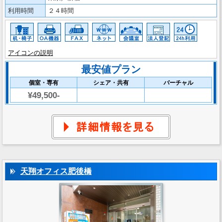
利用時間
２４時間
アイコンの説明
最安値プラン
個室・専有
シェア・共有
バーチャル
¥49,500-
天翔オフィス肥後橋