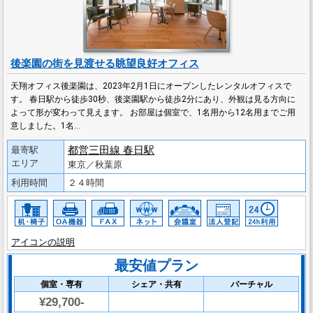
後楽園の街を見渡せる眺望良好オフィス
天翔オフィス後楽園は、2023年2月1日にオープンしたレンタルオフィスで
す。 春日駅から徒歩30秒、後楽園駅から徒歩2分にあり、外観は見る方向に
よって形が変わって見えます。 お部屋は個室で、1名用から12名用までご用
意しました。1名…
都営三田線 春日駅
最寄駅
エリア
東京／秋葉原
利用時間
２４時間
アイコンの説明
最安値プラン
個室・専有
シェア・共有
バーチャル
¥29,700-