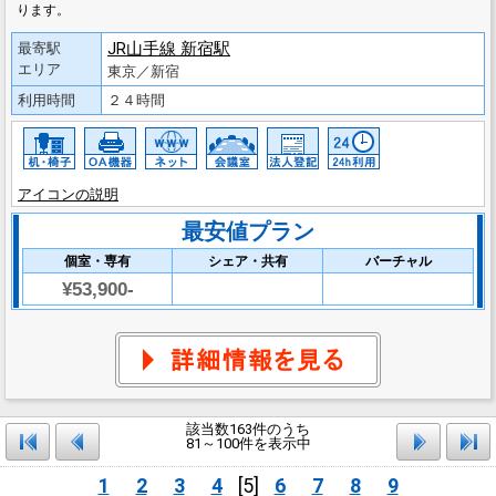
ります。
JR山手線 新宿駅
最寄駅
エリア
東京／新宿
利用時間
２４時間
アイコンの説明
最安値プラン
個室・専有
シェア・共有
バーチャル
¥53,900-
該当数163件のうち
81～100件を表示中
1
2
3
4
[5]
6
7
8
9